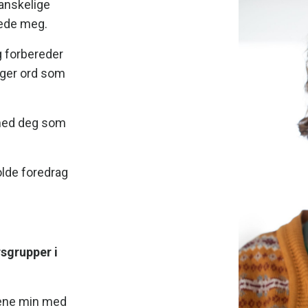
vanskelige
rede meg.
g forbereder
elger ord som
med deg som
olde foredrag
sgrupper i
tene min med