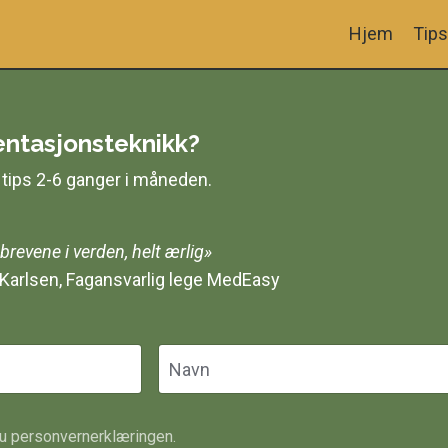
Hjem
Tips
sentasjonsteknikk?
tips 2-6 ganger i måneden.
brevene i verden, helt ærlig»
 Karlsen, Fagansvarlig lege MedEasy
u personvernerklæringen.