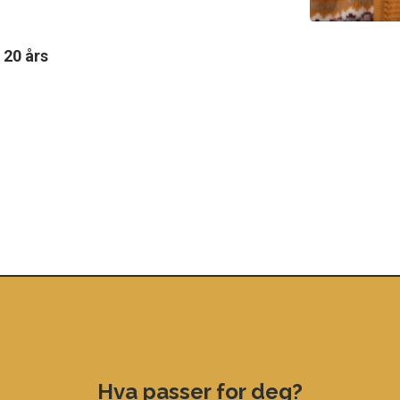
 20 års
Hva passer for deg?