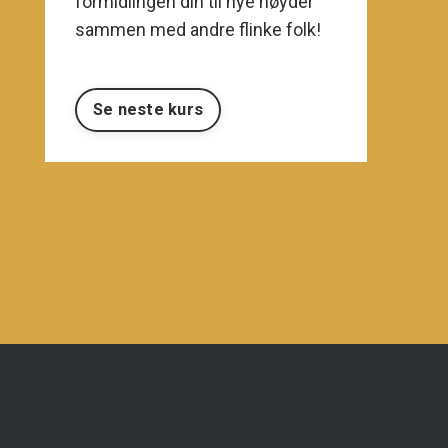
formidlingen din til nye høyder
sammen med andre flinke folk!
Se neste kurs